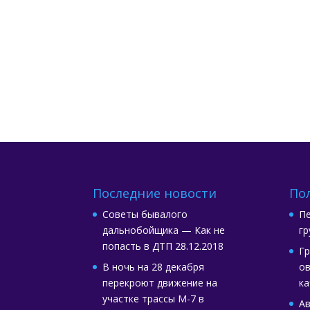
Последние новости
По
Советы бывалого
Пе
дальнобойщика — Как не
гр
попасть в ДТП
28.12.2018
Гр
В ночь на 28 декабря
ов
перекроют движение на
ка
участке трассы М-7 в
А