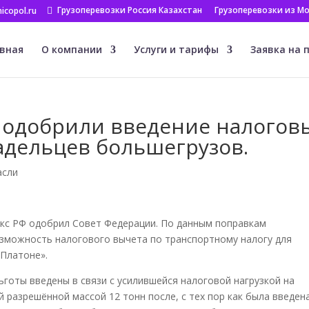
Грузоперевозки Россия Казахстан
Грузоперевозки из Мо
icopol.ru
вная
О компании
Услуги и тарифы
Заявка на 
 одобрили введение налогов
адельцев большегрузов.
асли
екс РФ одобрил Совет Федерации. По данным поправкам
озможность налогового вычета по транспортному налогу для
«Платоне».
льготы введены в связи с усилившейся налоговой нагрузкой на
 разрешённой массой 12 тонн после, с тех пор как была введен