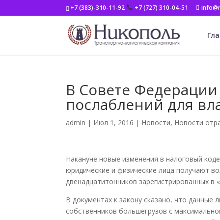
+7 (383)-310-11-92
+7 (727) 310-04-51
info@n
Гла
В Совете Федерации
послаблений для вл
admin
|
Июл 1, 2016
|
Новости
,
Новости отр
Накануне новые изменения в налоговый код
юридические и физические лица получают в
двенадцатитонников зарегистрированных в 
В документах к закону сказано, что данные 
собственников большегрузов с максимальной