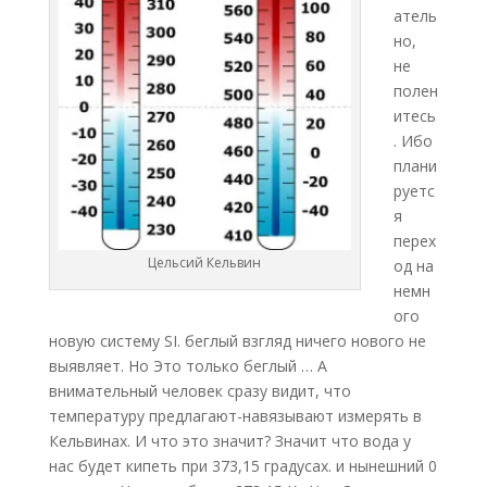
атель
но,
не
полен
итесь
. Ибо
плани
руетс
я
перех
Цельсий Кельвин
од на
немн
ого
новую систему SI. беглый взгляд ничего нового не
выявляет. Но Это только беглый … А
внимательный человек сразу видит, что
температуру предлагают-навязывают измерять в
Кельвинах. И что это значит? Значит что вода у
нас будет кипеть при 373,15 градусах. и нынешний 0