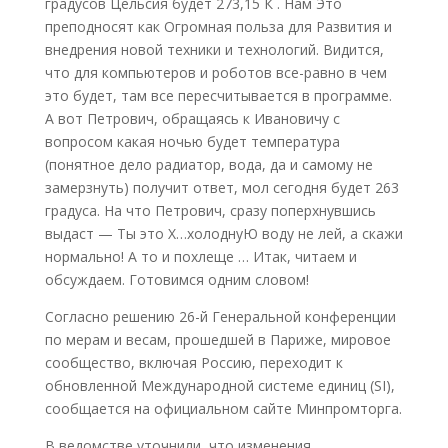
градусов Цельсия будет 273,15 К . Нам Это
преподносят как Огромная польза для Развития и
внедрения новой техники и технологий. Видится,
что для компьютеров и роботов все-равно в чем
это будет, там все пересчитывается в программе.
А вот Петрович, обращаясь к Ивановичу с
вопросом какая ночью будет температура
(понятное дело радиатор, вода, да и самому не
замерзнуть) получит ответ, мол сегодня будет 263
градуса. На что Петрович, сразу поперхнувшись
выдаст — Ты это Х…холоднуЮ воду не лей, а скажи
нормально! А то и похлеще … Итак, читаем и
обсуждаем. Готовимся одним словом!
Согласно решению 26-й Генеральной конференции
по мерам и весам, прошедшей в Париже, мировое
сообщество, включая Россию, переходит к
обновленной Международной системе единиц (SI),
сообщается на официальном сайте Минпромторга.
В ведомстве уточнили, что изменения,