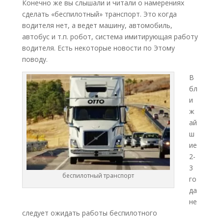
Конечно же вы слышали и читали о намерениях
сделать «беспилотный» транспорт. Это когда
водителя нет, а ведет машину, автомобиль,
автобус и т.п. робот, система имитирующая работу
водителя. Есть некоторые новости по Этому
поводу.
В
бл
и
ж
ай
ш
ие
2-
3
беспилотный транспорт
го
да
не
следует ожидать работы беспилотного