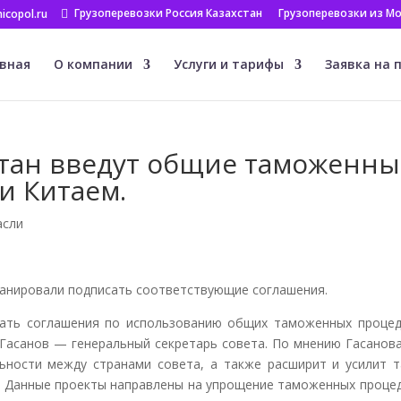
Грузоперевозки Россия Казахстан
Грузоперевозки из Мо
icopol.ru
вная
О компании
Услуги и тарифы
Заявка на 
стан введут общие таможенны
и Китаем.
асли
ланировали подписать соответствующие соглашения.
сать соглашения по использованию общих таможенных процед
 Гасанов — генеральный секретарь совета. По мнению Гасанова
ьности между странами совета, а также расширит и усилит т
ь. Данные проекты направлены на упрощение таможенных процед