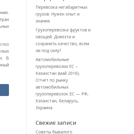
Перевозка негабаритных
нию.
грузов. Нужен опыт и
тран
знания.
ьных
Грузоперевозка фруктов и
овощей. Довезти и
сохранить качество, всем
ротко
ли под силу?
елью
и. В
Автомобильные
нный
грузоперевозки ЕС –
Казахстан (май 2016).
Отчёт по рынку
автомобильных
грузоперевозок ЕС — РФ,
Казахстан, Беларусь,
Украина.
Свежие записи
Советы бывалого