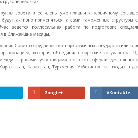
х грузоперевозках.
группы совета и её члены уже пришли к первичному соглаше
 будут активно применяться, а сами таможенные структуры с
йчас ведётся коллосальная работа по подготовке специал
ся в ближайшие месяцы.
название Совет сотрудничества тюркоязычных государств или ко
организацией, которая объединила тюркские государства. Ц
 между странами участницами во всех сферах деятельност
Кыргызстан, Казахстан, Туркмения. Узбекистан не входит в да
Google+
VKontakte