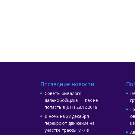
Последние новости
По
Советы бывалого
Пе
дальнобойщика — Как не
гр
попасть в ДТП
28.12.2018
Гр
В ночь на 28 декабря
ов
перекроют движение на
ка
участке трассы М-7 в
А