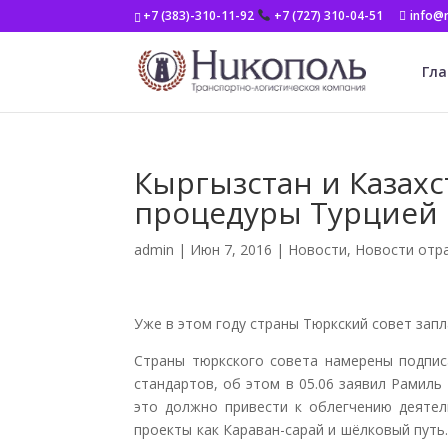
+7 (383)-310-11-92
+7 (727) 310-04-51
info@n
Гла
Кыргызстан и Казах
процедуры Турцией 
admin
|
Июн 7, 2016
|
Новости
,
Новости отр
Уже в этом году страны Тюркский совет зап
Страны тюркского совета намерены подпи
стандартов, об этом в 05.06 заявил Рамиль
это должно привести к облегчению деятел
проекты как Караван-сарай и шёлковый пут