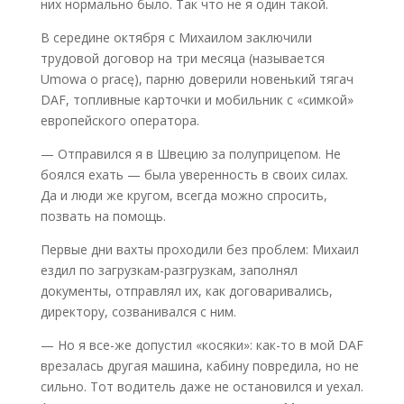
них нормально было. Так что не я один такой.
В середине октября с Михаилом заключили
трудовой договор на три месяца (называется
Umowa o pracę), парню доверили новенький тягач
DAF, топливные карточки и мобильник с «симкой»
европейского оператора.
— Отправился я в Швецию за полуприцепом. Не
боялся ехать — была уверенность в своих силах.
Да и люди же кругом, всегда можно спросить,
позвать на помощь.
Первые дни вахты проходили без проблем: Михаил
ездил по загрузкам-разгрузкам, заполнял
документы, отправлял их, как договаривались,
директору, созванивался с ним.
— Но я все-же допустил «косяки»: как-то в мой DAF
врезалась другая машина, кабину повредила, но не
сильно. Тот водитель даже не остановился и уехал.