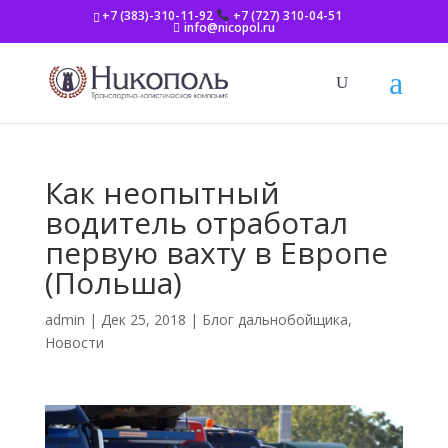
+7 (383)-310-11-92
+7 (727) 310-04-51
info@nicopol.ru
Как неопытный
водитель отработал
первую вахту в Европе
(Польша)
admin
|
Дек 25, 2018
|
Блог дальнобойщика
,
Новости