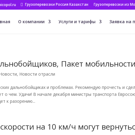
Грузоперевозки Россия Казахстан
Грузоперевозки из Мо
icopol.ru
вная
О компании
Услуги и тарифы
Заявка на 
альнобойщиков, Пакет мобильност
Новости
,
Новости отрасли
ских дальнобойщиках и проблемах. Рекомендую прочесть и сде
ет о чем. Удачи! В начале декабря министры транспорта Евросо
т к разорению...
корости на 10 км/ч могут вернуть