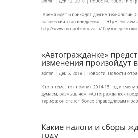
admin
|
Дек 12, 2018
|
Новости
,
Новости отр
Время идет и приходят другие технологии. 
логический этап внедрения — ЭТрН. Читаем 
http://www.nicopol.ru/novosti/ Грузоперевозки 
«Автогражданке» предс
изменения произойдут 
admin
|
Дек 6, 2018
|
Новости
,
Новости отра
Кто в теме, тот помнит 2014-15 год и смену
думаем, размышляем. «Автогражданке» пред
тарифа: он станет более справедливым и зав
Какие налоги и сборы ж
году