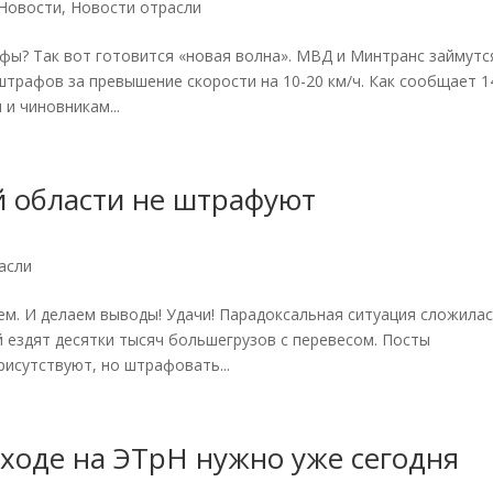
Новости
,
Новости отрасли
афы? Так вот готовится «новая волна». МВД и Минтранс займутс
трафов за превышение скорости на 10-20 км/ч. Как сообщает 1
и чиновникам...
й области не штрафуют
асли
ем. И делаем выводы! Удачи! Парадоксальная ситуация сложилас
 ездят десятки тысяч большегрузов с перевесом. Посты
рисутствуют, но штрафовать...
ходе на ЭТрН нужно уже сегодня