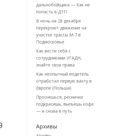
дальнобойщика — Как не
попасть в ДТП
В ночь на 28 декабря
перекроют движение на
участке трассы М-7 в
Подмосковье
Как вести себя с
сотрудниками УГАДН,
знайте свои права
Как неопытный водитель
отработал первую вахту в
Европе (Польша)
Проснешься, реснички
подкрасишь, выпьешь кофе
— и снова в путь
9
Архивы
Архивы