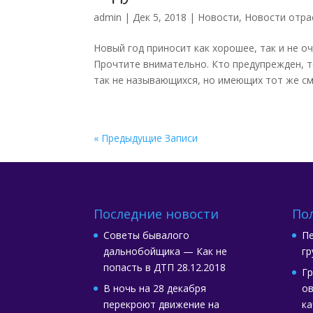
admin
|
Дек 5, 2018
|
Новости
,
Новости отра
Новый год приносит как хорошее, так и не о
Прочтите внимательно. Кто предупрежден, т
так не называющихся, но имеющих тот же смы
« Предыдущие Записи
Последние новости
По
Советы бывалого
Пе
дальнобойщика — Как не
гр
попасть в ДТП
28.12.2018
Гр
В ночь на 28 декабря
ов
перекроют движение на
ка