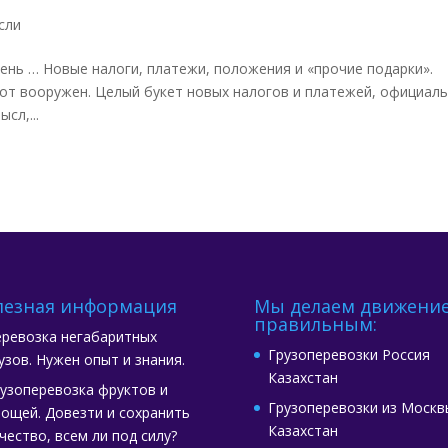
сли
чень … Новые налоги, платежи, положения и «прочие подарки».
от вооружен. Целый букет новых налогов и платежей, официал
сл,...
лезная информация
Мы делаем движени
правильным:
ревозка негабаритных
Грузоперевозки Россия
узов. Нужен опыт и знания.
Казахстан
узоперевозка фруктов и
Грузоперевозки из Москв
ощей. Довезти и сохранить
Казахстан
чество, всем ли под силу?