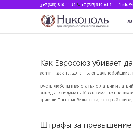
+7 (383)-310-11-92
+7 (727) 310-04-51
info@n
Гла
Как Евросоюз убивает д
admin
|
Дек 17, 2018
|
Блог дальнобойщика
,
Очень любопытная статья о Латвии и латвий
выводы, и подумать. Кто в теме, тот понима
приняли Пакет мобильности, который приведе
Штрафы за превышение с