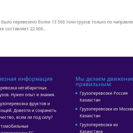
ыло перевезено более 13 500 тонн грузов только по направл
е составляет 22 000...
лезная информация
Мы делаем движени
правильным:
ревозка негабаритных
Грузоперевозки Россия
узов. Нужен опыт и знания.
Казахстан
узоперевозка фруктов и
Грузоперевозки из Москв
ощей. Довезти и сохранить
Казахстан
чество, всем ли под силу?
Грузоперевозки из
втомобильные
Казахстана
узоперевозки ЕС –