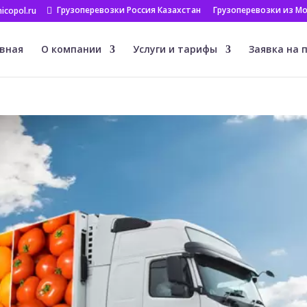
Грузоперевозки Россия Казахстан
Грузоперевозки из Мо
icopol.ru
вная
О компании
Услуги и тарифы
Заявка на 