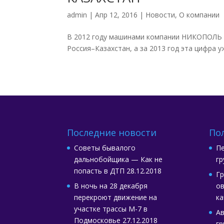
admin
|
Апр 12, 2016
|
Новости
,
О компании
В 2012 году машинами компании НИКОПОЛЬ б
Россия–Казахстан, а за 2013 год эта цифра уж
Последние новости
По
Советы бывалого
Пе
дальнобойщика — Как не
гр
попасть в ДТП
28.12.2018
Гр
В ночь на 28 декабря
ов
перекроют движение на
ка
участке трассы М-7 в
А
Подмосковье
27.12.2018
гр